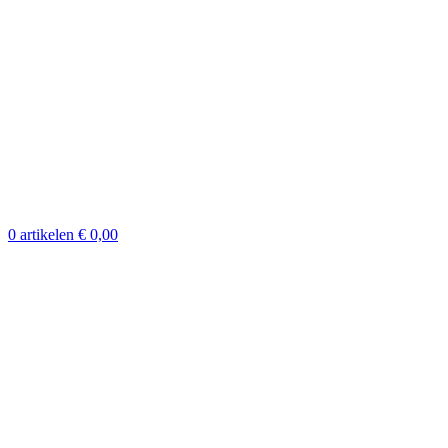
0
artikelen
€
0,00
Klik om te vergroten