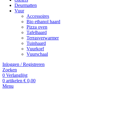
Deurmatten
Vuur
Accessoires
Bio ethanol haard
Pizza oven
Tafelhaard
Terrasverwarmer
Tuinhaard
Vuurkorf
Vuurschaal
Inloggen / Registreren
Zoeken
0
Verlanglijst
0
artikelen
€
0,00
Menu