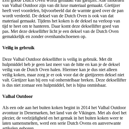
Een goede Dutch Oven wordt gemaakt van gietijzer. Alle modellen
van Valhal Outdoor zijn van dit luxe materiaal gemaakt. Gietijzer
heeft veel voordelen, bijvoorbeeld dat de warmte goed over de pan
wordt verdeeld. De deksel van de Dutch Oven is ook van dat
materiaal gemaakt. Tijdens het koken is de deksel na verloop van
tijd te heet om te hanteren. Daar komt deze deksellifter goed van
pas. Met deze deksellifter licht je een deksel van de Dutch Oven
gemakkelijk en zonder ovenhandschoenen op.
Veilig in gebruik
Deze Valhal Outdoor deksellifter is veilig in gebruik. Met dit
hulpmiddel heb je geen last meer van de hitte en kan je de deksel
veilig van de Dutch Oven halen. Hiermee kan je dus niet alleen
veilig koken, maar zorg je er ook voor dat de gietijzeren deksel niet
valt. Gietijzer kan bij een val onherstelbaar breken. Deze deksellifter
is dus niet zomaar een hulpmiddel, het is bijna onmisbaar.
Valhal Outdoor
Als een ode aan het buiten koken begint in 2014 het Valhal Outdoor
avontuur in Denemarken, het land van de Vikingen. Met als doel het
plezier, de veelzijdigheid en het gemak in het buiten koken weer te
laten samensmelten, werd een serie Dutch Ovens en aanverwante
artikelen geboren.