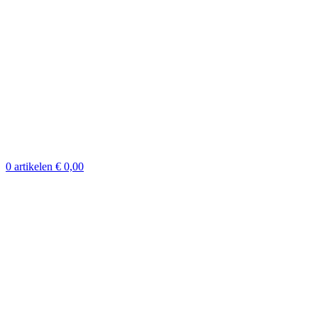
0
artikelen
€
0,00
Klik om te vergroten