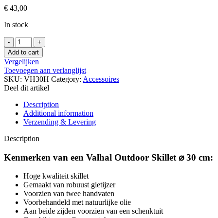
€
43,00
In stock
Skillet
pan
Add to cart
30
Vergelijken
cm
Toevoegen aan verlanglijst
-
SKU:
VH30H
Category:
Accessoires
Valhal
Deel dit artikel
Outdoor
quantity
Description
Additional information
Verzending & Levering
Description
Kenmerken van een Valhal Outdoor Skillet ⌀ 30 cm:
Hoge kwaliteit skillet
Gemaakt van robuust gietijzer
Voorzien van twee handvaten
Voorbehandeld met natuurlijke olie
Aan beide zijden voorzien van een schenktuit