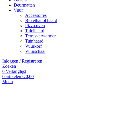
Deurmatten
Vuur
Accessoires
Bio ethanol haard
Pizza oven
Tafelhaard
Terrasverwarmer
Tuinhaard
Vuurkorf
Vuurschaal
Inloggen / Registreren
Zoeken
0
Verlanglijst
0
artikelen
€
0,00
Menu